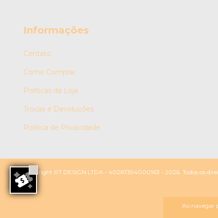
Informações
Contato
Como Comprar
Políticas da Loja
Trocas e Devoluções
Política de Privacidade
Copyright RT DESIGN LTDA - 40267394000163 - 2026. Todos os direit
Ao navegar p