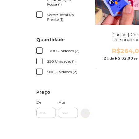
Fosca (1)
Verniz Total Na
Frente (1)
Cartão | Cor
Personaliza
Quantidade
R$264,
1000 Unidades (2)
2
x de
R$132,00
se
250 Unidades (1)
500 Unidades (2)
Preço
De
Até