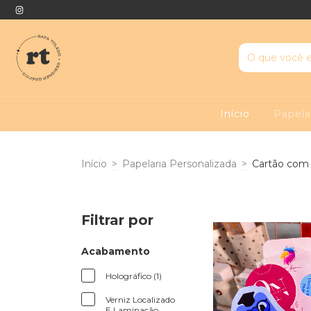
Início
Papela
Início
>
Papelaria Personalizada
>
Cartão com 
Filtrar por
Acabamento
Holográfico (1)
Verniz Localizado
E Laminação