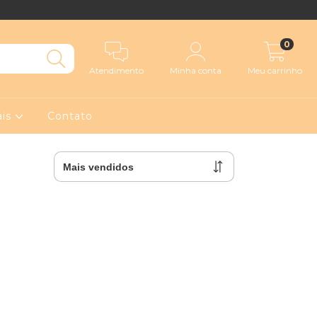
0
Atendimento
Minha conta
Meu carrinho
ais
Contato