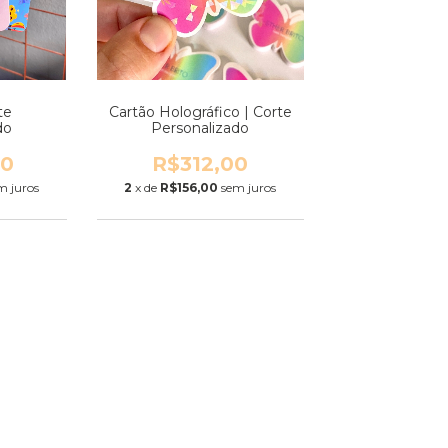
te
Cartão Holográfico | Corte
do
Personalizado
00
R$312,00
m juros
2
x de
R$156,00
sem juros