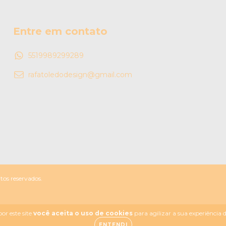
Entre em contato
5519989299289
rafatoledodesign@gmail.com
os reservados.
or este site
você aceita o uso de cookies
para agilizar a sua experiência
ENTENDI