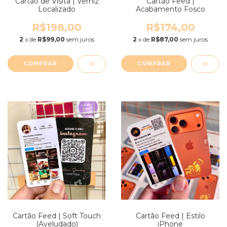
Cartão de Visita | Verniz
Cartão Feed |
Localizado
Acabamento Fosco
R$198,00
R$174,00
2
x de
R$99,00
sem juros
2
x de
R$87,00
sem juros
COMPRAR
COMPRAR
Cartão Feed | Soft Touch
Cartão Feed | Estilo
(Aveludado)
iPhone