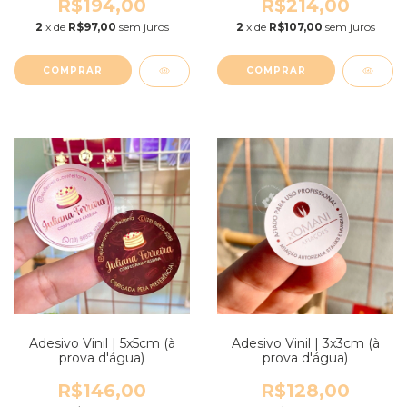
R$194,00
R$214,00
2
x de
R$97,00
sem juros
2
x de
R$107,00
sem juros
COMPRAR
COMPRAR
Adesivo Vinil | 5x5cm (à
Adesivo Vinil | 3x3cm (à
prova d'água)
prova d'água)
R$146,00
R$128,00