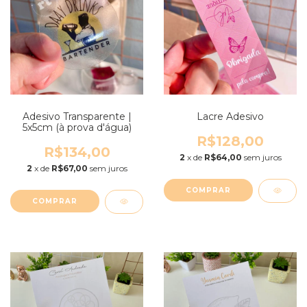
Adesivo Transparente |
Lacre Adesivo
5x5cm (à prova d'água)
R$128,00
R$134,00
2
x de
R$64,00
sem juros
2
x de
R$67,00
sem juros
COMPRAR
COMPRAR