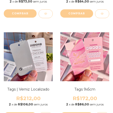
2
x de
R$73,00
sem juros
2
x de
R$64,00
sem juros
COMPRAR
COMPRAR
Tags | Verniz Localizado
Tags 9x5cm
R$212,00
R$172,00
2
x de
R$106,00
sem juros
2
x de
R$86,00
sem juros