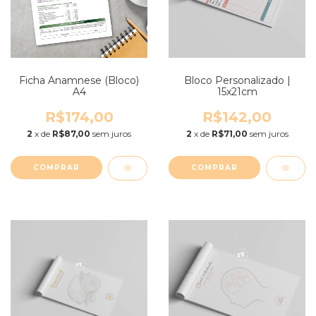
Ficha Anamnese (Bloco)
Bloco Personalizado |
A4
15x21cm
R$174,00
R$142,00
2
x de
R$87,00
sem juros
2
x de
R$71,00
sem juros
COMPRAR
COMPRAR