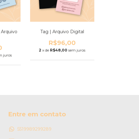
Tag | Arquivo Digital
| Arquivo
R$96,00
0
2
x de
R$48,00
sem juros
m juros
Entre em contato
5519989299289