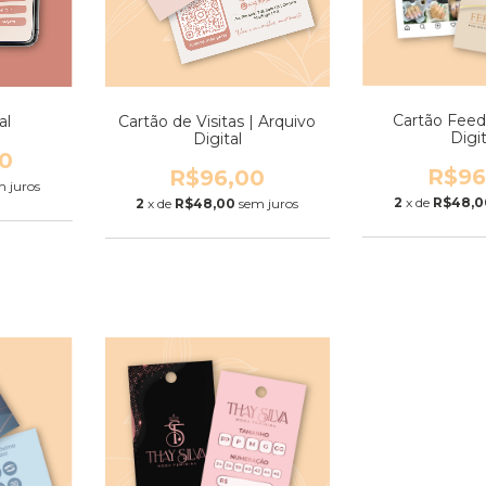
Cartão Feed
al
Cartão de Visitas | Arquivo
Digit
Digital
0
R$96
R$96,00
m juros
2
x de
R$48,0
2
x de
R$48,00
sem juros