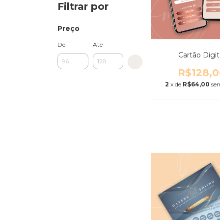
Filtrar por
Preço
De
Até
Cartão Digit
R$128,0
2
x de
R$64,00
se