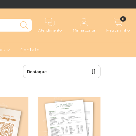
0
Atendimento
Minha conta
Meu carrinho
ais
Contato